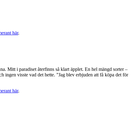
merant här
.
na. Mitt i paradiset återfinns så klart äpplet. En hel mängd sorter –
ch ingen visste vad det hette. ”Jag blev erbjuden att få köpa det för
merant här
.