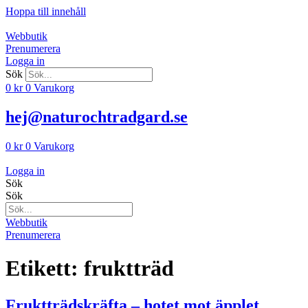
Hoppa till innehåll
Webbutik
Prenumerera
Logga in
Sök
0
kr
0
Varukorg
hej@naturochtradgard.se
0
kr
0
Varukorg
Logga in
Sök
Sök
Webbutik
Prenumerera
Etikett:
fruktträd
Fruktträds­kräfta – hotet mot äpplet