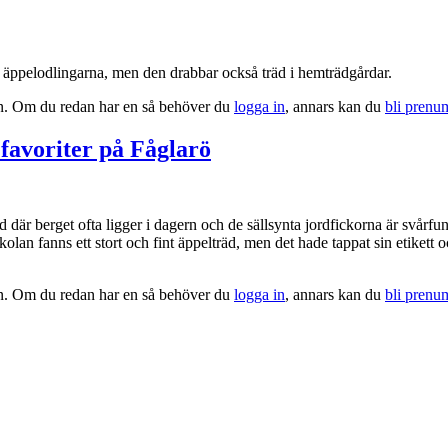
ska äppelodlingarna, men den drabbar också träd i hemträdgårdar.
tion. Om du redan har en så behöver du
logga in
, annars kan du
bli prenu
 favoriter på Fåglarö
d där berget ofta ligger i dagern och de sällsynta jordfickorna är svårfun
kolan fanns ett stort och fint äppelträd, men det hade tappat sin etikett o
tion. Om du redan har en så behöver du
logga in
, annars kan du
bli prenu