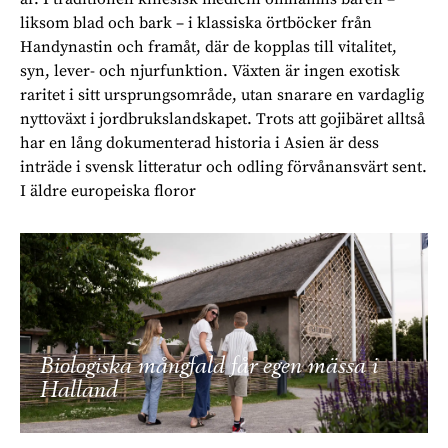
liksom blad och bark – i klassiska örtböcker från
Handynastin och framåt, där de kopplas till vitalitet,
syn, lever- och njurfunktion. Växten är ingen exotisk
raritet i sitt ursprungsområde, utan snarare en vardaglig
nyttoväxt i jordbrukslandskapet. Trots att gojibäret alltså
har en lång dokumenterad historia i Asien är dess
inträde i svensk litteratur och odling förvånansvärt sent.
I äldre europeiska floror
Biologiska mångfald får egen mässa i
Halland