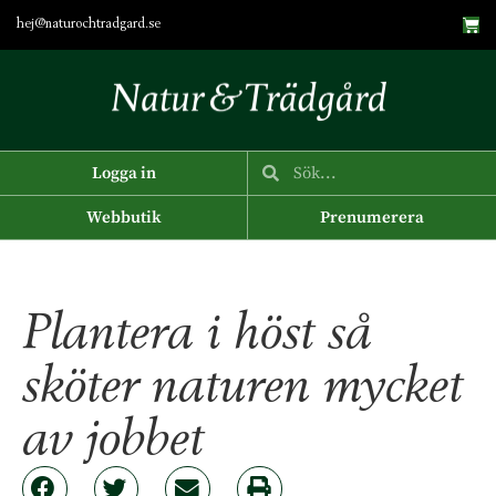
hej@naturochtradgard.se
Logga in
Webbutik
Prenumerera
Plantera i höst så
sköter naturen mycket
av jobbet