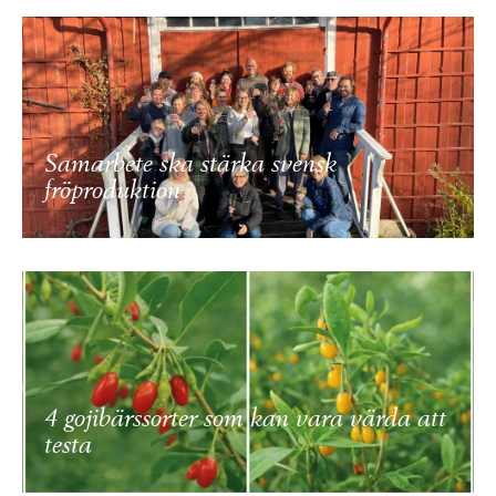
Samarbete ska stärka svensk
fröproduktion
4 gojibärssorter som kan vara värda att
testa