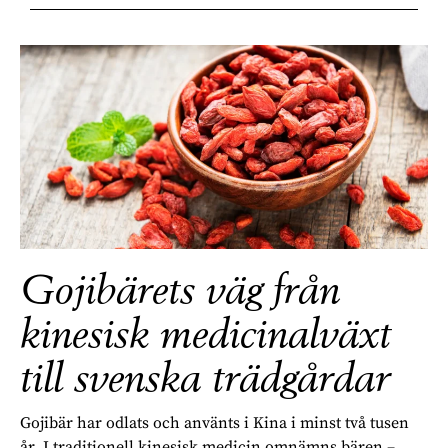
Gojibärets väg från
kinesisk medicinalväxt
till svenska trädgårdar
Gojibär har odlats och använts i Kina i minst två tusen
år. I traditionell kinesisk medicin omnämns bären –