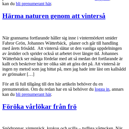
kan du
bli prenumerant här
.
Härma naturen genom att vinterså
När grannarna fortfarande håller sig inne i vintermörkret smider
Fabror Grön, Johannes Wätterbäck, planer och går till handling
med årets frösådd. Att vinterså slätar ut den vanliga uppdelningen
av årstider och sprider också ut arbetet över längre tid. Johannes
Wätterbäck ser många fördelar med att så medan det fortfarande är
kallt och beskriver här tre olika sätt att göra det på. Att vinterså är
ingen ny metod som jag hittat på, men jag hade inte läst om kallsådd
av grönsaker […]
För att få full tillgång till den här artikeln behöver du en
prenumeration. Om du redan har en så behöver du
logga in
, annars
kan du
bli prenumerant här
.
Föröka vårlökar från frö
Snödroppar, vintergäck, krokus och scilla – tydliga vårtecken. När