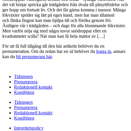
det väl börjar spricka går trädgården från dvala till pånyttfödelse och
ger hopp om fortsatt liv. Och det får gärna komma i massor. Många
lökväxter sprider sig lätt på egen hand, men har man tålamod
och flinka fingrar kan man hjälpa till och föröka genom frö.
Äntligen vår i trädgården – och dags för alla blommande lökväxter.
Men varför nöja sig med några tuvor snödroppar eller en
kvadratmeter scilla? När man kan få hela mattor av […]
För att få full tillgång till den här artikeln behöver du en
prenumeration. Om du redan har en så behöver du
logga in
, annars
kan du
bli prenumerant här
.
Tidningen
Prenumerera
Redaktionell kontakt
Kundtjänst
Tidningen
Prenumerera
Redaktionell kontakt
Kundtjänst
Integritetspolicy