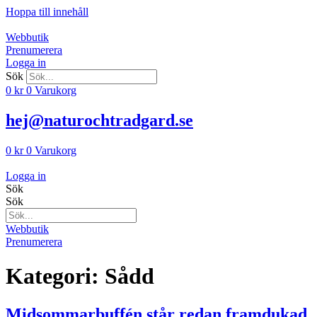
Hoppa till innehåll
Webbutik
Prenumerera
Logga in
Sök
0
kr
0
Varukorg
hej@naturochtradgard.se
0
kr
0
Varukorg
Logga in
Sök
Sök
Webbutik
Prenumerera
Kategori:
Sådd
Midsommarbuffén står redan framdukad