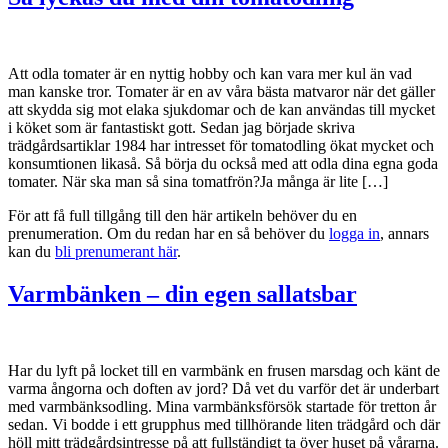
Att odla tomater är en nyttig hobby och kan vara mer kul än vad
man kanske tror. Tomater är en av våra bästa matvaror när det gäller
att skydda sig mot elaka sjukdomar och de kan användas till mycket
i köket som är fantastiskt gott. Sedan jag började skriva
trädgårdsartiklar 1984 har intresset för tomatodling ökat mycket och
konsumtionen likaså. Så börja du också med att odla dina egna goda
tomater. När ska man så sina tomatfrön?Ja många är lite […]
För att få full tillgång till den här artikeln behöver du en
prenumeration. Om du redan har en så behöver du
logga in
, annars
kan du
bli prenumerant här
.
Varmbänken – din egen sallatsbar
Har du lyft på locket till en varmbänk en frusen marsdag och känt de
varma ångorna och doften av jord? Då vet du varför det är underbart
med varmbänksodling. Mina varmbänksförsök startade för tretton år
sedan. Vi bodde i ett grupphus med tillhörande liten trädgård och där
höll mitt trädgårdsintresse på att fullständigt ta över huset på vårarna.