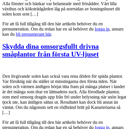
Alla fönster och bänkar var belamrade med frösådder. Vårt lilla
växthus och köksträdgården låg på norrsidan av boningshuset dit
solen kom sent […]
För att få full tillgång till den här artikeln behöver du en
prenumeration. Om du redan har en så behöver du
logga in
, annars
kan du
bli prenumerant här
.
Skydda dina omsorgsfullt drivna
småplantor från första UV-ljuset
Den livgivande solen kan också vara rena döden för späda plantor.
Var försiktig när du ställer ut minstingarna den första tiden. När
solen och värmen äntligen börjat titta fram på många platser i landet
är det många som drar en lättnadens suck. Alla förodlade plantor,
som med omsorg dragits upp från frö under belysning när snön legat
tjock ute, kan äntligen sättas ut. Resultatet kan dock bli annat än
väntat. Om du någonsin sett en rödbränd britt på Kanarieöarna så
[…]
För att få full tillgång till den här artikeln behöver du en
prenumeration. Om du redan har en så behöver du
logga in
, annars