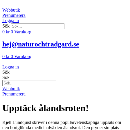
Hoppa
till
Webbutik
innehåll
Prenumerera
Logga in
Sök
0
kr
0
Varukorg
hej@naturochtradgard.se
0
kr
0
Varukorg
Logga in
Sök
Sök
Webbutik
Prenumerera
Upptäck ålandsroten!
Kjell Lundquist skriver i denna populärvetenskapliga uppsats om
den bortglömda medicinalväxten ålandsrot. Den pryder sin plats