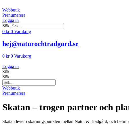
Hoppa
till
Webbutik
innehåll
Prenumerera
Logga in
Sök
0
kr
0
Varukorg
hej@naturochtradgard.se
0
kr
0
Varukorg
Logga in
Sök
Sök
Webbutik
Prenumerera
Skatan – trogen partner och pla
Skatan lever i skärningspunkten mellan Natur & Trädgård, och befinne