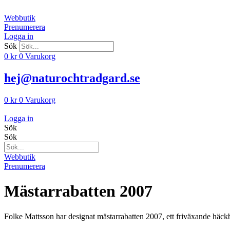
Hoppa
till
Webbutik
innehåll
Prenumerera
Logga in
Sök
0
kr
0
Varukorg
hej@naturochtradgard.se
0
kr
0
Varukorg
Logga in
Sök
Sök
Webbutik
Prenumerera
Mästarrabatten 2007
Folke Mattsson har designat mästarrabatten 2007, ett friväxande häckbus