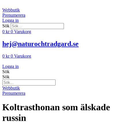
Hoppa
till
Webbutik
innehåll
Prenumerera
Logga in
Sök
0
kr
0
Varukorg
hej@naturochtradgard.se
0
kr
0
Varukorg
Logga in
Sök
Sök
Webbutik
Prenumerera
Koltrasthonan som älskade
russin